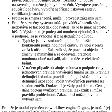
práva, pracovní postupy, úkoly, rozesílky, … pouze
nastavené, je možné jej kdykoli změnit. Vývojové prostředí je
součástí dodávky. Vytvořit například tiskovou sestavu
certifikátu je snadné.
Protože je změna snadná, může ji provádět zákazník sám.
Protože si změny systému může provádět zákazník sám,
nedostává se tak pod tlak dodavatele jak je to jinak naprosto
běžné. Výsledkem je podepsání mnohem výhodnější smlouvě
o podpoře. Ta je výhodnější z následujícího důvodu:
Typicky jsou ve smlouvě o podpoře u našich
konkurentů pouze hodinové částky. Ty jsou v praxi
zcela k ničemu. Zákazník ví, že pracnost objednané
změny je minimální a že dodavatel pracnost
mnohonásobně nadsadil, ale nemůže se efektivně
bránit.
V našem případě obsahuje smlouva o podpoře ceny
jednotlivých pravidel vytvářející finální užitek. Pravidla
definující kolonku, pravidla definující složku, pravidla
definující úkol apod. Počet vytvořených pravidel lze
snadno změřit. Dodavatel je vždy pod tlakem. Cena je
dána počtem využitých pravidel. Zákazník si může
pravidla prohlédnout. Zákazník si může pravidla
vytvořit sám.
Protože je modul vytvořen ve workflow engine Orgnes, je možné jej