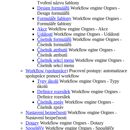
Tvoření názvu šablony
Design formulářů
Workflow engine Orgnes -
Design formulářů
Formuláře šablony
Workflow engine Orgnes -
Formuláře šablony
Akce
Workflow engine Orgnes - Akce
Události
Workflow engine Orgnes - Události
Číselník formulářů
Workflow engine Orgnes -
Číselník formulářů
Číselník atributů
Workflow egine Orgnes -
Číselník atributů
Číselník sekcí menu
Workflow engine Orgnes -
Číselník sekcí menu
Workflow (spolupráce)
Pracovní postupy: automatizace
spolupráce pomocí workflow
Typy úkolů
Workflow engine Orgnes - Typy
úkolů
Definice rozesílek
Workflow engine Orgnes -
Definice rozesílek
Číselník zpráv
Workflow engine Orgnes -
Číselník zpráv
Nastavení bezpečnosti
Workflow engine Orgnes -
Nastavení bezpečnosti
Dotazy
Workflow engine Orgnes - Dotazy
Spouštěče
Workflow engine Orgnes - Spouštěče