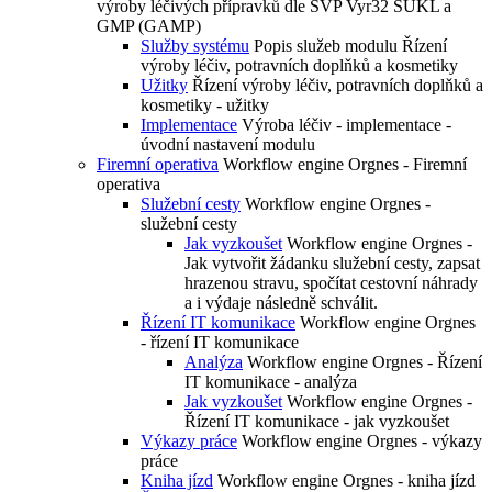
výroby léčivých přípravků dle SVP Vyr32 SUKL a
GMP (GAMP)
Služby systému
Popis služeb modulu Řízení
výroby léčiv, potravních doplňků a kosmetiky
Užitky
Řízení výroby léčiv, potravních doplňků a
kosmetiky - užitky
Implementace
Výroba léčiv - implementace -
úvodní nastavení modulu
Firemní operativa
Workflow engine Orgnes - Firemní
operativa
Služební cesty
Workflow engine Orgnes -
služební cesty
Jak vyzkoušet
Workflow engine Orgnes -
Jak vytvořit žádanku služební cesty, zapsat
hrazenou stravu, spočítat cestovní náhrady
a i výdaje následně schválit.
Řízení IT komunikace
Workflow engine Orgnes
- řízení IT komunikace
Analýza
Workflow engine Orgnes - Řízení
IT komunikace - analýza
Jak vyzkoušet
Workflow engine Orgnes -
Řízení IT komunikace - jak vyzkoušet
Výkazy práce
Workflow engine Orgnes - výkazy
práce
Kniha jízd
Workflow engine Orgnes - kniha jízd