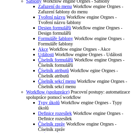
Šablony
Workflow engine Orgnes - Šablony
Zařazení do menu
Workflow engine Orgnes -
Zařazení šablony do menu
Tvoření názvu
Workflow engine Orgnes -
Tvoření názvu šablony
Design formulářů
Workflow engine Orgnes -
Design formulářů
Formuláře šablony
Workflow engine Orgnes -
Formuláře šablony
Akce
Workflow engine Orgnes - Akce
Události
Workflow engine Orgnes - Události
Číselník formulářů
Workflow engine Orgnes -
Číselník formulářů
Číselník atributů
Workflow egine Orgnes -
Číselník atributů
Číselník sekcí menu
Workflow engine Orgnes -
Číselník sekcí menu
Workflow (spolupráce)
Pracovní postupy: automatizace
spolupráce pomocí workflow
Typy úkolů
Workflow engine Orgnes - Typy
úkolů
Definice rozesílek
Workflow engine Orgnes -
Definice rozesílek
Číselník zpráv
Workflow engine Orgnes -
Číselník zpráv