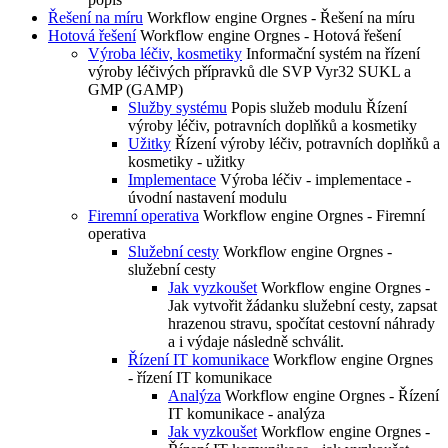
Řešení na míru
Workflow engine Orgnes - Řešení na míru
Hotová řešení
Workflow engine Orgnes - Hotová řešení
Výroba léčiv, kosmetiky
Informační systém na řízení
výroby léčivých přípravků dle SVP Vyr32 SUKL a
GMP (GAMP)
Služby systému
Popis služeb modulu Řízení
výroby léčiv, potravních doplňků a kosmetiky
Užitky
Řízení výroby léčiv, potravních doplňků a
kosmetiky - užitky
Implementace
Výroba léčiv - implementace -
úvodní nastavení modulu
Firemní operativa
Workflow engine Orgnes - Firemní
operativa
Služební cesty
Workflow engine Orgnes -
služební cesty
Jak vyzkoušet
Workflow engine Orgnes -
Jak vytvořit žádanku služební cesty, zapsat
hrazenou stravu, spočítat cestovní náhrady
a i výdaje následně schválit.
Řízení IT komunikace
Workflow engine Orgnes
- řízení IT komunikace
Analýza
Workflow engine Orgnes - Řízení
IT komunikace - analýza
Jak vyzkoušet
Workflow engine Orgnes -