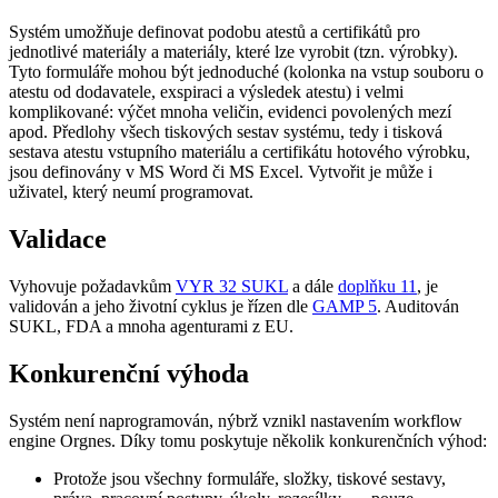
Systém umožňuje definovat podobu atestů a certifikátů pro
jednotlivé materiály a materiály, které lze vyrobit (tzn. výrobky).
Tyto formuláře mohou být jednoduché (kolonka na vstup souboru o
atestu od dodavatele, exspiraci a výsledek atestu) i velmi
komplikované: výčet mnoha veličin, evidenci povolených mezí
apod. Předlohy všech tiskových sestav systému, tedy i tisková
sestava atestu vstupního materiálu a certifikátu hotového výrobku,
jsou definovány v MS Word či MS Excel. Vytvořit je může i
uživatel, který neumí programovat.
Validace
Vyhovuje požadavkům
VYR 32 SUKL
a dále
doplňku 11
, je
validován a jeho životní cyklus je řízen dle
GAMP 5
. Auditován
SUKL, FDA a mnoha agenturami z EU.
Konkurenční výhoda
Systém není naprogramován, nýbrž vznikl nastavením workflow
engine Orgnes. Díky tomu poskytuje několik konkurenčních výhod:
Protože jsou všechny formuláře, složky, tiskové sestavy,