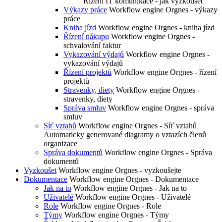
Řízení IT komunikace - jak vyzkoušet
Výkazy práce
Workflow engine Orgnes - výkazy
práce
Kniha jízd
Workflow engine Orgnes - kniha jízd
Řízení nákupu
Workflow engine Orgnes -
schvalování faktur
Vykazování výdajů
Workflow engine Orgnes -
vykazování výdajů
Řízení projektů
Workflow engine Orgnes - řízení
projektů
Stravenky, diety
Workflow engine Orgnes -
stravenky, diety
Správa smluv
Workflow engine Orgnes - správa
smluv
Síť vztahů
Workflow engine Orgnes - Síť vztahů
Automaticky generované diagramy o vztazích členů
organizace
Správa dokumentů
Workflow engine Orgnes - Správa
dokumentů
Vyzkoušet
Workflow engine Orgnes - vyzkoušejte
Dokumentace
Workflow engine Orgnes - Dokumentace
Jak na to
Workflow engine Orgnes - Jak na to
Uživatelé
Workflow engine Orgnes - Uživatelé
Role
Workflow engine Orgnes - Role
Týmy
Workflow engine Orgnes - Týmy