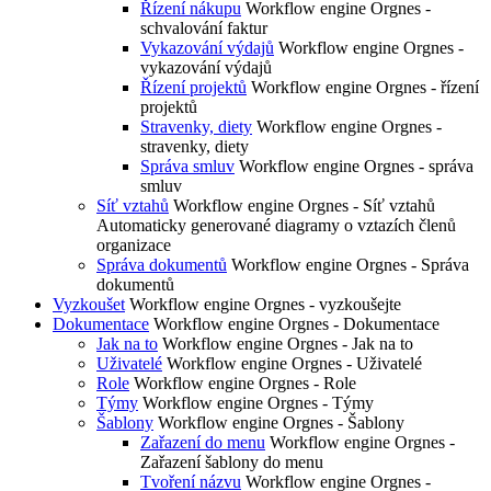
Řízení nákupu
Workflow engine Orgnes -
schvalování faktur
Vykazování výdajů
Workflow engine Orgnes -
vykazování výdajů
Řízení projektů
Workflow engine Orgnes - řízení
projektů
Stravenky, diety
Workflow engine Orgnes -
stravenky, diety
Správa smluv
Workflow engine Orgnes - správa
smluv
Síť vztahů
Workflow engine Orgnes - Síť vztahů
Automaticky generované diagramy o vztazích členů
organizace
Správa dokumentů
Workflow engine Orgnes - Správa
dokumentů
Vyzkoušet
Workflow engine Orgnes - vyzkoušejte
Dokumentace
Workflow engine Orgnes - Dokumentace
Jak na to
Workflow engine Orgnes - Jak na to
Uživatelé
Workflow engine Orgnes - Uživatelé
Role
Workflow engine Orgnes - Role
Týmy
Workflow engine Orgnes - Týmy
Šablony
Workflow engine Orgnes - Šablony
Zařazení do menu
Workflow engine Orgnes -
Zařazení šablony do menu
Tvoření názvu
Workflow engine Orgnes -