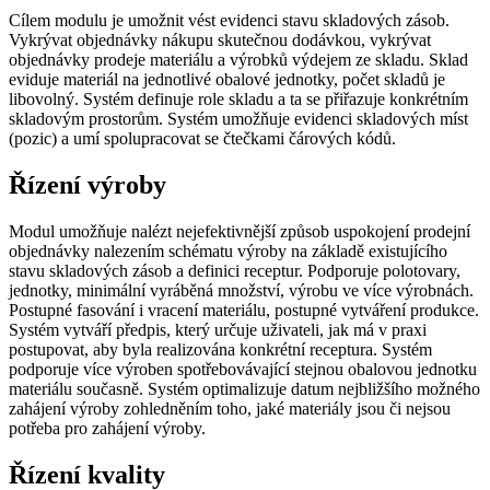
Cílem modulu je umožnit vést evidenci stavu skladových zásob.
Vykrývat objednávky nákupu skutečnou dodávkou, vykrývat
objednávky prodeje materiálu a výrobků výdejem ze skladu. Sklad
eviduje materiál na jednotlivé obalové jednotky, počet skladů je
libovolný. Systém definuje role skladu a ta se přiřazuje konkrétním
skladovým prostorům. Systém umožňuje evidenci skladových míst
(pozic) a umí spolupracovat se čtečkami čárových kódů.
Řízení výroby
Modul umožňuje nalézt nejefektivnější způsob uspokojení prodejní
objednávky nalezením schématu výroby na základě existujícího
stavu skladových zásob a definici receptur. Podporuje polotovary,
jednotky, minimální vyráběná množství, výrobu ve více výrobnách.
Postupné fasování i vracení materiálu, postupné vytváření produkce.
Systém vytváří předpis, který určuje uživateli, jak má v praxi
postupovat, aby byla realizována konkrétní receptura. Systém
podporuje více výroben spotřebovávající stejnou obalovou jednotku
materiálu současně. Systém optimalizuje datum nejbližšího možného
zahájení výroby zohledněním toho, jaké materiály jsou či nejsou
potřeba pro zahájení výroby.
Řízení kvality