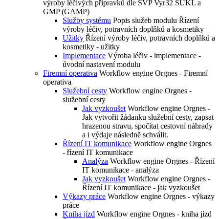
výroby léčivých přípravků dle SVP Vyr32 SUKL a
GMP (GAMP)
Služby systému
Popis služeb modulu Řízení
výroby léčiv, potravních doplňků a kosmetiky
Užitky
Řízení výroby léčiv, potravních doplňků a
kosmetiky - užitky
Implementace
Výroba léčiv - implementace -
úvodní nastavení modulu
Firemní operativa
Workflow engine Orgnes - Firemní
operativa
Služební cesty
Workflow engine Orgnes -
služební cesty
Jak vyzkoušet
Workflow engine Orgnes -
Jak vytvořit žádanku služební cesty, zapsat
hrazenou stravu, spočítat cestovní náhrady
a i výdaje následně schválit.
Řízení IT komunikace
Workflow engine Orgnes
- řízení IT komunikace
Analýza
Workflow engine Orgnes - Řízení
IT komunikace - analýza
Jak vyzkoušet
Workflow engine Orgnes -
Řízení IT komunikace - jak vyzkoušet
Výkazy práce
Workflow engine Orgnes - výkazy
práce
Kniha jízd
Workflow engine Orgnes - kniha jízd