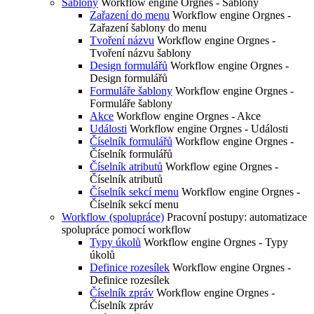
Šablony
Workflow engine Orgnes - Šablony
Zařazení do menu
Workflow engine Orgnes -
Zařazení šablony do menu
Tvoření názvu
Workflow engine Orgnes -
Tvoření názvu šablony
Design formulářů
Workflow engine Orgnes -
Design formulářů
Formuláře šablony
Workflow engine Orgnes -
Formuláře šablony
Akce
Workflow engine Orgnes - Akce
Události
Workflow engine Orgnes - Události
Číselník formulářů
Workflow engine Orgnes -
Číselník formulářů
Číselník atributů
Workflow egine Orgnes -
Číselník atributů
Číselník sekcí menu
Workflow engine Orgnes -
Číselník sekcí menu
Workflow (spolupráce)
Pracovní postupy: automatizace
spolupráce pomocí workflow
Typy úkolů
Workflow engine Orgnes - Typy
úkolů
Definice rozesílek
Workflow engine Orgnes -
Definice rozesílek
Číselník zpráv
Workflow engine Orgnes -
Číselník zpráv