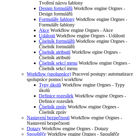
Tvoření názvu šablony
Design formulářů
Workflow engine Orgnes -
Design formulářů
Formuláře šablony
Workflow engine Orgnes -
Formuláře šablony
Akce
Workflow engine Orgnes - Akce
Události
Workflow engine Orgnes - Události
Číselník formulářů
Workflow engine Orgnes -
Číselník formulářů
Číselník atributů
Workflow egine Orgnes -
Číselník atributů
Číselník sekcí menu
Workflow engine Orgnes -
Číselník sekcí menu
Workflow (spolupráce)
Pracovní postupy: automatizace
spolupráce pomocí workflow
Typy úkolů
Workflow engine Orgnes - Typy
úkolů
Definice rozesílek
Workflow engine Orgnes -
Definice rozesílek
Číselník zpráv
Workflow engine Orgnes -
Číselník zpráv
Nastavení bezpečnosti
Workflow engine Orgnes -
Nastavení bezpečnosti
Dotazy
Workflow engine Orgnes - Dotazy
Spouštěče
Workflow engine Orgnes - Spouštěče