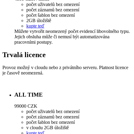
počet uživatelů bez omezení
počet záznamů bez omezení
počet šablon bez omezení
2GB úložiště
kupte teď
Můžete vytvořit neomezený počet evidencí libovolného typu.
Jejich obsluha může či nemusí být automatizována
pracovními postupy.
Trvalá licence
Provoz možný v cloudu nebo z privátního serveru. Platnost licence
je časově neomezená.
ALL TIME
99000 CZK
počet uživatelů bez omezení
počet záznamů bez omezení
počet šablon bez omezení
v cloudu 2GB úložiště
kupte teď