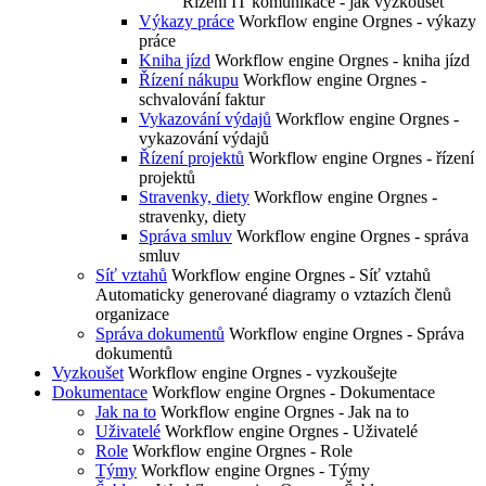
Řízení IT komunikace - jak vyzkoušet
Výkazy práce
Workflow engine Orgnes - výkazy
práce
Kniha jízd
Workflow engine Orgnes - kniha jízd
Řízení nákupu
Workflow engine Orgnes -
schvalování faktur
Vykazování výdajů
Workflow engine Orgnes -
vykazování výdajů
Řízení projektů
Workflow engine Orgnes - řízení
projektů
Stravenky, diety
Workflow engine Orgnes -
stravenky, diety
Správa smluv
Workflow engine Orgnes - správa
smluv
Síť vztahů
Workflow engine Orgnes - Síť vztahů
Automaticky generované diagramy o vztazích členů
organizace
Správa dokumentů
Workflow engine Orgnes - Správa
dokumentů
Vyzkoušet
Workflow engine Orgnes - vyzkoušejte
Dokumentace
Workflow engine Orgnes - Dokumentace
Jak na to
Workflow engine Orgnes - Jak na to
Uživatelé
Workflow engine Orgnes - Uživatelé
Role
Workflow engine Orgnes - Role
Týmy
Workflow engine Orgnes - Týmy