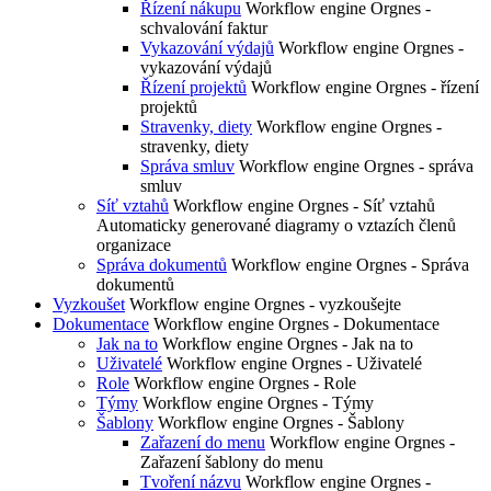
Řízení nákupu
Workflow engine Orgnes -
schvalování faktur
Vykazování výdajů
Workflow engine Orgnes -
vykazování výdajů
Řízení projektů
Workflow engine Orgnes - řízení
projektů
Stravenky, diety
Workflow engine Orgnes -
stravenky, diety
Správa smluv
Workflow engine Orgnes - správa
smluv
Síť vztahů
Workflow engine Orgnes - Síť vztahů
Automaticky generované diagramy o vztazích členů
organizace
Správa dokumentů
Workflow engine Orgnes - Správa
dokumentů
Vyzkoušet
Workflow engine Orgnes - vyzkoušejte
Dokumentace
Workflow engine Orgnes - Dokumentace
Jak na to
Workflow engine Orgnes - Jak na to
Uživatelé
Workflow engine Orgnes - Uživatelé
Role
Workflow engine Orgnes - Role
Týmy
Workflow engine Orgnes - Týmy
Šablony
Workflow engine Orgnes - Šablony
Zařazení do menu
Workflow engine Orgnes -
Zařazení šablony do menu
Tvoření názvu
Workflow engine Orgnes -