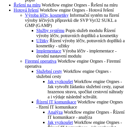
Řešení na míru
Workflow engine Orgnes - Řešení na míru
Hotová řešení
Workflow engine Orgnes - Hotová řešení
Výroba léčiv, kosmetiky
Informační systém na řízení
výroby léčivých přípravků dle SVP Vyr32 SUKL a
GMP (GAMP)
Služby systému
Popis služeb modulu Řízení
výroby léčiv, potravních doplňků a kosmetiky
Užitky
Řízení výroby léčiv, potravních doplňků a
kosmetiky - užitky
Implementace
Výroba léčiv - implementace -
úvodní nastavení modulu
Firemní operativa
Workflow engine Orgnes - Firemní
operativa
Služební cesty
Workflow engine Orgnes -
služební cesty
Jak vyzkoušet
Workflow engine Orgnes -
Jak vytvořit žádanku služební cesty, zapsat
hrazenou stravu, spočítat cestovní náhrady
a i výdaje následně schválit.
Řízení IT komunikace
Workflow engine Orgnes
- řízení IT komunikace
Analýza
Workflow engine Orgnes - Řízení
IT komunikace - analýza
Jak vyzkoušet
Workflow engine Orgnes -