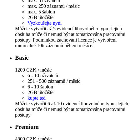
max. 5 uživatelů
max. 250 záznamů / měsíc
max. 5 šablon
2GB úložiště
Vyzkoušejte nyní
Můžete vytvořit až 5 evidencí libovolného typu. Jejich
obsluha může či nemusí být automatizována pracovními
postupy. Podmínkou zachování licence je vytvoření
minimálně 10ti záznamů během měsíce.
Basic
1200 CZK / měsíc
6 - 10 uživatelů
251 - 500 záznamů / měsíc
6 - 10 šablon
2GB úložiště
kupte teď
Můžete vytvořit 6 až 10 evidencí libovolného typu. Jejich
obsluha může či nemusí být automatizována pracovními
postupy.
Premium
4800 CZK / měsíc