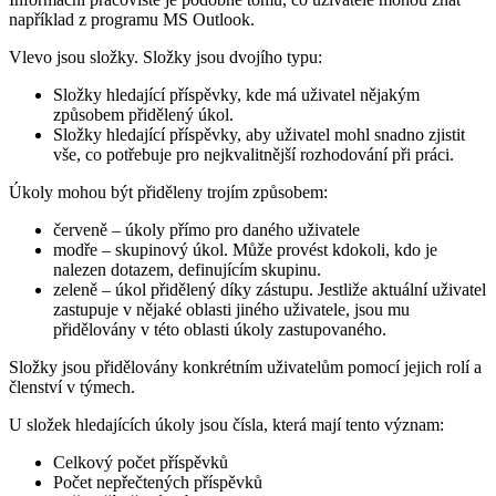
například z programu MS Outlook.
Vlevo jsou složky. Složky jsou dvojího typu:
Složky hledající příspěvky, kde má uživatel nějakým
způsobem přidělený úkol.
Složky hledající příspěvky, aby uživatel mohl snadno zjistit
vše, co potřebuje pro nejkvalitnější rozhodování při práci.
Úkoly mohou být přiděleny trojím způsobem:
červeně – úkoly přímo pro daného uživatele
modře – skupinový úkol. Může provést kdokoli, kdo je
nalezen dotazem, definujícím skupinu.
zeleně – úkol přidělený díky zástupu. Jestliže aktuální uživatel
zastupuje v nějaké oblasti jiného uživatele, jsou mu
přidělovány v této oblasti úkoly zastupovaného.
Složky jsou přidělovány konkrétním uživatelům pomocí jejich rolí a
členství v týmech.
U složek hledajících úkoly jsou čísla, která mají tento význam:
Celkový počet příspěvků
Počet nepřečtených příspěvků