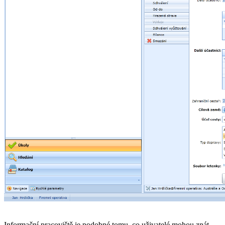
Informační pracoviště je podobné tomu, co uživatelé mohou znát