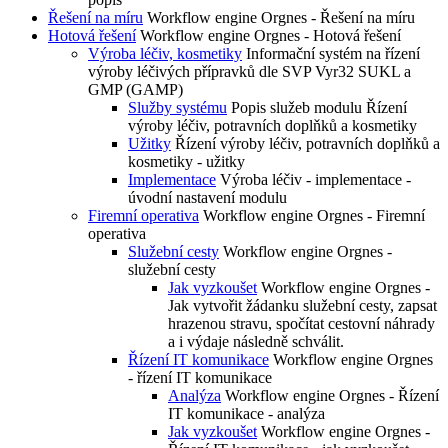
Řešení na míru
Workflow engine Orgnes - Řešení na míru
Hotová řešení
Workflow engine Orgnes - Hotová řešení
Výroba léčiv, kosmetiky
Informační systém na řízení
výroby léčivých přípravků dle SVP Vyr32 SUKL a
GMP (GAMP)
Služby systému
Popis služeb modulu Řízení
výroby léčiv, potravních doplňků a kosmetiky
Užitky
Řízení výroby léčiv, potravních doplňků a
kosmetiky - užitky
Implementace
Výroba léčiv - implementace -
úvodní nastavení modulu
Firemní operativa
Workflow engine Orgnes - Firemní
operativa
Služební cesty
Workflow engine Orgnes -
služební cesty
Jak vyzkoušet
Workflow engine Orgnes -
Jak vytvořit žádanku služební cesty, zapsat
hrazenou stravu, spočítat cestovní náhrady
a i výdaje následně schválit.
Řízení IT komunikace
Workflow engine Orgnes
- řízení IT komunikace
Analýza
Workflow engine Orgnes - Řízení
IT komunikace - analýza
Jak vyzkoušet
Workflow engine Orgnes -