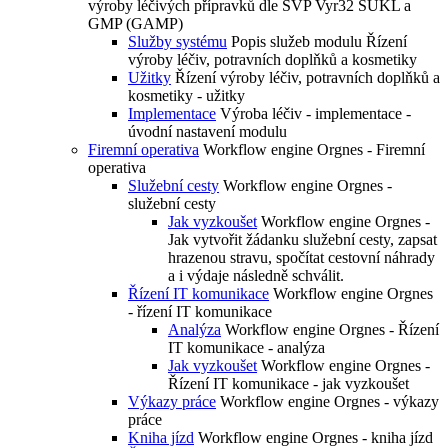
výroby léčivých přípravků dle SVP Vyr32 SUKL a
GMP (GAMP)
Služby systému
Popis služeb modulu Řízení
výroby léčiv, potravních doplňků a kosmetiky
Užitky
Řízení výroby léčiv, potravních doplňků a
kosmetiky - užitky
Implementace
Výroba léčiv - implementace -
úvodní nastavení modulu
Firemní operativa
Workflow engine Orgnes - Firemní
operativa
Služební cesty
Workflow engine Orgnes -
služební cesty
Jak vyzkoušet
Workflow engine Orgnes -
Jak vytvořit žádanku služební cesty, zapsat
hrazenou stravu, spočítat cestovní náhrady
a i výdaje následně schválit.
Řízení IT komunikace
Workflow engine Orgnes
- řízení IT komunikace
Analýza
Workflow engine Orgnes - Řízení
IT komunikace - analýza
Jak vyzkoušet
Workflow engine Orgnes -
Řízení IT komunikace - jak vyzkoušet
Výkazy práce
Workflow engine Orgnes - výkazy
práce
Kniha jízd
Workflow engine Orgnes - kniha jízd