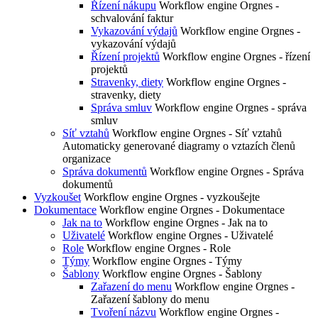
Řízení nákupu
Workflow engine Orgnes -
schvalování faktur
Vykazování výdajů
Workflow engine Orgnes -
vykazování výdajů
Řízení projektů
Workflow engine Orgnes - řízení
projektů
Stravenky, diety
Workflow engine Orgnes -
stravenky, diety
Správa smluv
Workflow engine Orgnes - správa
smluv
Síť vztahů
Workflow engine Orgnes - Síť vztahů
Automaticky generované diagramy o vztazích členů
organizace
Správa dokumentů
Workflow engine Orgnes - Správa
dokumentů
Vyzkoušet
Workflow engine Orgnes - vyzkoušejte
Dokumentace
Workflow engine Orgnes - Dokumentace
Jak na to
Workflow engine Orgnes - Jak na to
Uživatelé
Workflow engine Orgnes - Uživatelé
Role
Workflow engine Orgnes - Role
Týmy
Workflow engine Orgnes - Týmy
Šablony
Workflow engine Orgnes - Šablony
Zařazení do menu
Workflow engine Orgnes -
Zařazení šablony do menu
Tvoření názvu
Workflow engine Orgnes -