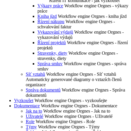
Řízení IT komunikace - jak vyzkoušet
Výkazy práce
Workflow engine Orgnes - výkazy
práce
Kniha jízd
Workflow engine Orgnes - kniha jízd
Řízení nákupu
Workflow engine Orgnes -
schvalování faktur
Vykazování výdajů
Workflow engine Orgnes -
vykazování výdajů
Řízení projektů
Workflow engine Orgnes - řízení
projektů
Stravenky, diety
Workflow engine Orgnes -
stravenky, diety
Správa smluv
Workflow engine Orgnes - správa
smluv
Síť vztahů
Workflow engine Orgnes - Síť vztahů
Automaticky generované diagramy o vztazích členů
organizace
Správa dokumentů
Workflow engine Orgnes - Správa
dokumentů
Vyzkoušet
Workflow engine Orgnes - vyzkoušejte
Dokumentace
Workflow engine Orgnes - Dokumentace
Jak na to
Workflow engine Orgnes - Jak na to
Uživatelé
Workflow engine Orgnes - Uživatelé
Role
Workflow engine Orgnes - Role
Týmy
Workflow engine Orgnes - Týmy