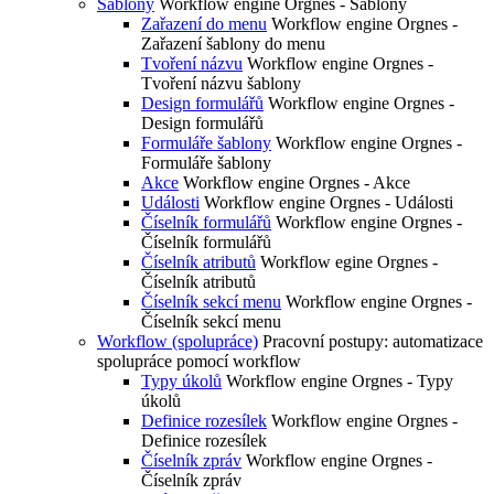
Šablony
Workflow engine Orgnes - Šablony
Zařazení do menu
Workflow engine Orgnes -
Zařazení šablony do menu
Tvoření názvu
Workflow engine Orgnes -
Tvoření názvu šablony
Design formulářů
Workflow engine Orgnes -
Design formulářů
Formuláře šablony
Workflow engine Orgnes -
Formuláře šablony
Akce
Workflow engine Orgnes - Akce
Události
Workflow engine Orgnes - Události
Číselník formulářů
Workflow engine Orgnes -
Číselník formulářů
Číselník atributů
Workflow egine Orgnes -
Číselník atributů
Číselník sekcí menu
Workflow engine Orgnes -
Číselník sekcí menu
Workflow (spolupráce)
Pracovní postupy: automatizace
spolupráce pomocí workflow
Typy úkolů
Workflow engine Orgnes - Typy
úkolů
Definice rozesílek
Workflow engine Orgnes -
Definice rozesílek
Číselník zpráv
Workflow engine Orgnes -
Číselník zpráv