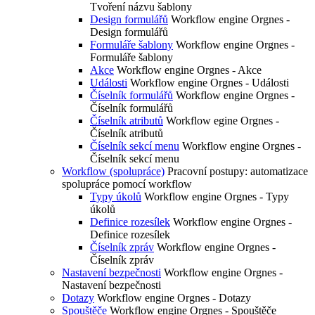
Tvoření názvu šablony
Design formulářů
Workflow engine Orgnes -
Design formulářů
Formuláře šablony
Workflow engine Orgnes -
Formuláře šablony
Akce
Workflow engine Orgnes - Akce
Události
Workflow engine Orgnes - Události
Číselník formulářů
Workflow engine Orgnes -
Číselník formulářů
Číselník atributů
Workflow egine Orgnes -
Číselník atributů
Číselník sekcí menu
Workflow engine Orgnes -
Číselník sekcí menu
Workflow (spolupráce)
Pracovní postupy: automatizace
spolupráce pomocí workflow
Typy úkolů
Workflow engine Orgnes - Typy
úkolů
Definice rozesílek
Workflow engine Orgnes -
Definice rozesílek
Číselník zpráv
Workflow engine Orgnes -
Číselník zpráv
Nastavení bezpečnosti
Workflow engine Orgnes -
Nastavení bezpečnosti
Dotazy
Workflow engine Orgnes - Dotazy
Spouštěče
Workflow engine Orgnes - Spouštěče