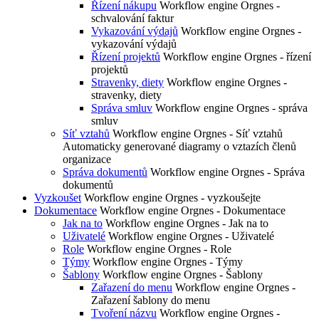
Řízení nákupu
Workflow engine Orgnes -
schvalování faktur
Vykazování výdajů
Workflow engine Orgnes -
vykazování výdajů
Řízení projektů
Workflow engine Orgnes - řízení
projektů
Stravenky, diety
Workflow engine Orgnes -
stravenky, diety
Správa smluv
Workflow engine Orgnes - správa
smluv
Síť vztahů
Workflow engine Orgnes - Síť vztahů
Automaticky generované diagramy o vztazích členů
organizace
Správa dokumentů
Workflow engine Orgnes - Správa
dokumentů
Vyzkoušet
Workflow engine Orgnes - vyzkoušejte
Dokumentace
Workflow engine Orgnes - Dokumentace
Jak na to
Workflow engine Orgnes - Jak na to
Uživatelé
Workflow engine Orgnes - Uživatelé
Role
Workflow engine Orgnes - Role
Týmy
Workflow engine Orgnes - Týmy
Šablony
Workflow engine Orgnes - Šablony
Zařazení do menu
Workflow engine Orgnes -
Zařazení šablony do menu
Tvoření názvu
Workflow engine Orgnes -