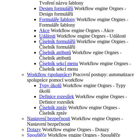
Tvoření názvu šablony
Design formulářů
Workflow engine Orgnes -
Design formulářů
Formuláře šablony
Workflow engine Orgnes -
Formuláře šablony
Akce
Workflow engine Orgnes - Akce
Události
Workflow engine Orgnes - Události
Číselník formulářů
Workflow engine Orgnes -
Číselník formulářů
Číselník atributů
Workflow egine Orgnes -
Číselník atributů
Číselník sekcí menu
Workflow engine Orgnes -
Číselník sekcí menu
Workflow (spolupráce)
Pracovní postupy: automatizace
spolupráce pomocí workflow
Typy úkolů
Workflow engine Orgnes - Typy
úkolů
Definice rozesílek
Workflow engine Orgnes -
Definice rozesílek
Číselník zpráv
Workflow engine Orgnes -
Číselník zpráv
Nastavení bezpečnosti
Workflow engine Orgnes -
Nastavení bezpečnosti
Dotazy
Workflow engine Orgnes - Dotazy
Spouštěče
Workflow engine Orgnes - Spouštěče