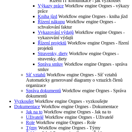
Řízení IT komunikace - jak vyzkoušet
Výkazy práce
Workflow engine Orgnes - výkazy
práce
Kniha jízd
Workflow engine Orgnes - kniha jízd
Řízení nákupu
Workflow engine Orgnes -
schvalování faktur
Vykazování výdajů
Workflow engine Orgnes -
vykazování výdajů
Řízení projektů
Workflow engine Orgnes - řízení
projektů
Stravenky, diety
Workflow engine Orgnes -
stravenky, diety
Správa smluv
Workflow engine Orgnes - správa
smluv
Síť vztahů
Workflow engine Orgnes - Síť vztahů
Automaticky generované diagramy o vztazích členů
organizace
Správa dokumentů
Workflow engine Orgnes - Správa
dokumentů
Vyzkoušet
Workflow engine Orgnes - vyzkoušejte
Dokumentace
Workflow engine Orgnes - Dokumentace
Jak na to
Workflow engine Orgnes - Jak na to
Uživatelé
Workflow engine Orgnes - Uživatelé
Role
Workflow engine Orgnes - Role
Týmy
Workflow engine Orgnes - Týmy