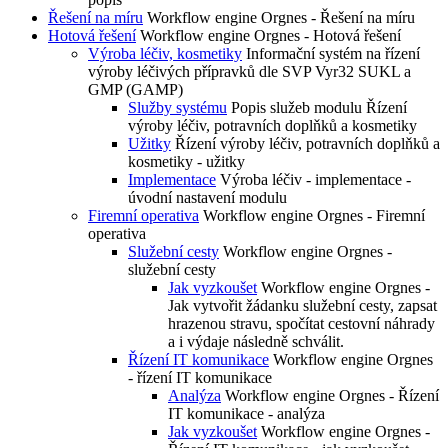
Řešení na míru
Workflow engine Orgnes - Řešení na míru
Hotová řešení
Workflow engine Orgnes - Hotová řešení
Výroba léčiv, kosmetiky
Informační systém na řízení
výroby léčivých přípravků dle SVP Vyr32 SUKL a
GMP (GAMP)
Služby systému
Popis služeb modulu Řízení
výroby léčiv, potravních doplňků a kosmetiky
Užitky
Řízení výroby léčiv, potravních doplňků a
kosmetiky - užitky
Implementace
Výroba léčiv - implementace -
úvodní nastavení modulu
Firemní operativa
Workflow engine Orgnes - Firemní
operativa
Služební cesty
Workflow engine Orgnes -
služební cesty
Jak vyzkoušet
Workflow engine Orgnes -
Jak vytvořit žádanku služební cesty, zapsat
hrazenou stravu, spočítat cestovní náhrady
a i výdaje následně schválit.
Řízení IT komunikace
Workflow engine Orgnes
- řízení IT komunikace
Analýza
Workflow engine Orgnes - Řízení
IT komunikace - analýza
Jak vyzkoušet
Workflow engine Orgnes -