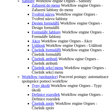
Šablony
Workflow engine Orgnes - Šablony
Zařazení do menu
Workflow engine Orgnes -
Zařazení šablony do menu
Tvoření názvu
Workflow engine Orgnes -
Tvoření názvu šablony
Design formulářů
Workflow engine Orgnes -
Design formulářů
Formuláře šablony
Workflow engine Orgnes -
Formuláře šablony
Akce
Workflow engine Orgnes - Akce
Události
Workflow engine Orgnes - Události
Číselník formulářů
Workflow engine Orgnes -
Číselník formulářů
Číselník atributů
Workflow egine Orgnes -
Číselník atributů
Číselník sekcí menu
Workflow engine Orgnes -
Číselník sekcí menu
Workflow (spolupráce)
Pracovní postupy: automatizace
spolupráce pomocí workflow
Typy úkolů
Workflow engine Orgnes - Typy
úkolů
Definice rozesílek
Workflow engine Orgnes -
Definice rozesílek
Číselník zpráv
Workflow engine Orgnes -
Číselník zpráv