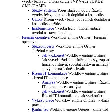
výroby léčivých přípravků dle SVP Vyr32 SUKL a
GMP (GAMP)
Služby systému
Popis služeb modulu Řízení
výroby léčiv, potravních doplňků a kosmetiky
Užitky
Řízení výroby léčiv, potravních doplňků a
kosmetiky - užitky
Implementace
Výroba léčiv - implementace -
úvodní nastavení modulu
Firemní operativa
Workflow engine Orgnes - Firemní
operativa
Služební cesty
Workflow engine Orgnes -
služební cesty
Jak vyzkoušet
Workflow engine Orgnes -
Jak vytvořit žádanku služební cesty, zapsat
hrazenou stravu, spočítat cestovní náhrady
a i výdaje následně schválit.
Řízení IT komunikace
Workflow engine Orgnes
- řízení IT komunikace
Analýza
Workflow engine Orgnes - Řízení
IT komunikace - analýza
Jak vyzkoušet
Workflow engine Orgnes -
Řízení IT komunikace - jak vyzkoušet
Výkazy práce
Workflow engine Orgnes - výkazy
práce
Kniha jízd
Workflow engine Orgnes - kniha jízd