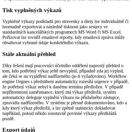
Tisk vyplněných výkazů
Vyplněné výkazy podkladů pro stravenky a diety lze individuálně či
hromadně exportovat a následně tisknout jako sestavy ve
standardních kancelářských programech MS Word či MS Excel.
Pořizovat lze rovněž emailové reporty, kdy emailová zpráva může
obsahovat vybrané údaje konkrtétního výkazu.
Stále aktuální přehled
Díky řešení mají pracovníci účetního oddělení naprostý přehled o
tom, kdo potřebný výkaz ještě nevyplnil, případně zda jej vyplnil,
ale čeká se na vyjádření nadřízeného (je-li vyžadováno). Workflow
engine Orgnes s předstihem automaticky rozesílá urgence v případě,
že potřebný výkaz nebyl k danému termínu předložen. V případě
nepřítomnosti zaměstnance, který má výkaz předložit, systém
automaticky deleguje vyplnění výkazu na příslušného zástupce,
zpravidla nadřízeného. V systému je přesně dokumentováno, kdo a
kdy který výkaz předložil, a lze zpětně statisticky dokladovat
například, pokud někdo soustavně povinné výkazy předkládá
pozdě.
Export údajů