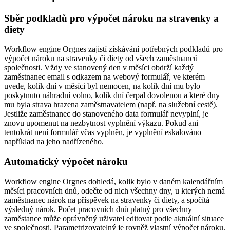
Sběr podkladů pro výpočet nároku na stravenky a
diety
Workflow engine Orgnes zajistí získávání potřebných podkladů pro
výpočet nároku na stravenky či diety od všech zaměstnanců
společnosti. Vždy ve stanovený den v měsíci obdrží každý
zaměstnanec email s odkazem na webový formulář, ve kterém
uvede, kolik dní v měsíci byl nemocen, na kolik dní mu bylo
poskytnuto náhradní volno, kolik dní čerpal dovolenou a které dny
mu byla strava hrazena zaměstnavatelem (např. na služební cestě).
Jestliže zaměstnanec do stanoveného data formulář nevyplní, je
znovu upomenut na nezbytnost vyplnění výkazu. Pokud ani
tentokrát není formulář včas vyplněn, je vyplnění eskalováno
například na jeho nadřízeného.
Automatický výpočet nároku
Workflow engine Orgnes dohledá, kolik bylo v daném kalendářním
měsíci pracovních dnů, odečte od nich všechny dny, u kterých nemá
zaměstnanec nárok na příspěvek na stravenky či diety, a spočítá
výsledný nárok. Počet pracovních dnů platný pro všechny
zaměstance může oprávněný uživatel editovat podle aktuální situace
ve společnosti. Parametrizovatelný je rovněž vlastní výpočet nároku.