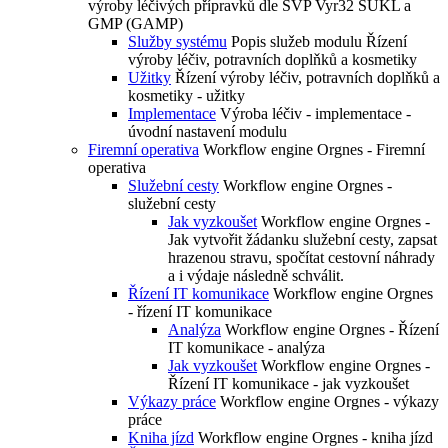
výroby léčivých přípravků dle SVP Vyr32 SUKL a
GMP (GAMP)
Služby systému
Popis služeb modulu Řízení
výroby léčiv, potravních doplňků a kosmetiky
Užitky
Řízení výroby léčiv, potravních doplňků a
kosmetiky - užitky
Implementace
Výroba léčiv - implementace -
úvodní nastavení modulu
Firemní operativa
Workflow engine Orgnes - Firemní
operativa
Služební cesty
Workflow engine Orgnes -
služební cesty
Jak vyzkoušet
Workflow engine Orgnes -
Jak vytvořit žádanku služební cesty, zapsat
hrazenou stravu, spočítat cestovní náhrady
a i výdaje následně schválit.
Řízení IT komunikace
Workflow engine Orgnes
- řízení IT komunikace
Analýza
Workflow engine Orgnes - Řízení
IT komunikace - analýza
Jak vyzkoušet
Workflow engine Orgnes -
Řízení IT komunikace - jak vyzkoušet
Výkazy práce
Workflow engine Orgnes - výkazy
práce
Kniha jízd
Workflow engine Orgnes - kniha jízd