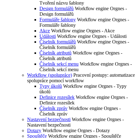
Tvoření názvu šablony
Design formulářů
Workflow engine Orgnes -
Design formulářů
Formuláře šablony
Workflow engine Orgnes -
Formuláře šablony
Akce
Workflow engine Orgnes - Akce
Události
Workflow engine Orgnes - Události
Číselník formulářů
Workflow engine Orgnes -
Číselník formulářů
Číselník atributů
Workflow egine Orgnes -
Číselník atributů
Číselník sekcí menu
Workflow engine Orgnes -
Číselník sekcí menu
Workflow (spolupráce)
Pracovní postupy: automatizace
spolupráce pomocí workflow
Typy úkolů
Workflow engine Orgnes - Typy
úkolů
Definice rozesílek
Workflow engine Orgnes -
Definice rozesílek
Číselník zpráv
Workflow engine Orgnes -
Číselník zpráv
Nastavení bezpečnosti
Workflow engine Orgnes -
Nastavení bezpečnosti
Dotazy
Workflow engine Orgnes - Dotazy
Spouštěče
Workflow engine Orgnes - Spouštěče