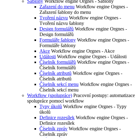
Šablony
Workflow engine Orgnes - Šablony
Zařazení do menu
Workflow engine Orgnes -
Zařazení šablony do menu
Tvoření názvu
Workflow engine Orgnes -
Tvoření názvu šablony
Design formulářů
Workflow engine Orgnes -
Design formulářů
Formuláře šablony
Workflow engine Orgnes -
Formuláře šablony
Akce
Workflow engine Orgnes - Akce
Události
Workflow engine Orgnes - Události
Číselník formulářů
Workflow engine Orgnes -
Číselník formulářů
Číselník atributů
Workflow egine Orgnes -
Číselník atributů
Číselník sekcí menu
Workflow engine Orgnes -
Číselník sekcí menu
Workflow (spolupráce)
Pracovní postupy: automatizace
spolupráce pomocí workflow
Typy úkolů
Workflow engine Orgnes - Typy
úkolů
Definice rozesílek
Workflow engine Orgnes -
Definice rozesílek
Číselník zpráv
Workflow engine Orgnes -
Číselník zpráv