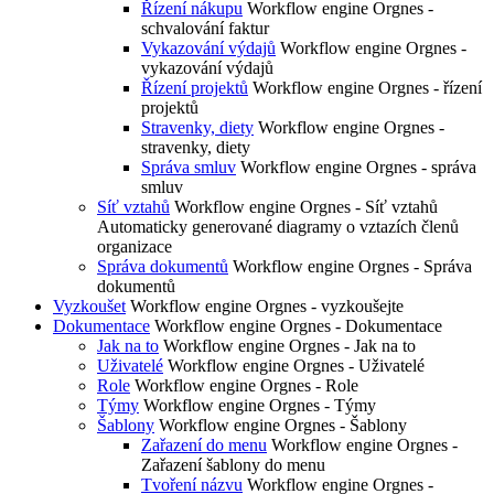
Řízení nákupu
Workflow engine Orgnes -
schvalování faktur
Vykazování výdajů
Workflow engine Orgnes -
vykazování výdajů
Řízení projektů
Workflow engine Orgnes - řízení
projektů
Stravenky, diety
Workflow engine Orgnes -
stravenky, diety
Správa smluv
Workflow engine Orgnes - správa
smluv
Síť vztahů
Workflow engine Orgnes - Síť vztahů
Automaticky generované diagramy o vztazích členů
organizace
Správa dokumentů
Workflow engine Orgnes - Správa
dokumentů
Vyzkoušet
Workflow engine Orgnes - vyzkoušejte
Dokumentace
Workflow engine Orgnes - Dokumentace
Jak na to
Workflow engine Orgnes - Jak na to
Uživatelé
Workflow engine Orgnes - Uživatelé
Role
Workflow engine Orgnes - Role
Týmy
Workflow engine Orgnes - Týmy
Šablony
Workflow engine Orgnes - Šablony
Zařazení do menu
Workflow engine Orgnes -
Zařazení šablony do menu
Tvoření názvu
Workflow engine Orgnes -