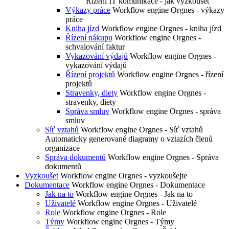
Řízení IT komunikace - jak vyzkoušet
Výkazy práce
Workflow engine Orgnes - výkazy
práce
Kniha jízd
Workflow engine Orgnes - kniha jízd
Řízení nákupu
Workflow engine Orgnes -
schvalování faktur
Vykazování výdajů
Workflow engine Orgnes -
vykazování výdajů
Řízení projektů
Workflow engine Orgnes - řízení
projektů
Stravenky, diety
Workflow engine Orgnes -
stravenky, diety
Správa smluv
Workflow engine Orgnes - správa
smluv
Síť vztahů
Workflow engine Orgnes - Síť vztahů
Automaticky generované diagramy o vztazích členů
organizace
Správa dokumentů
Workflow engine Orgnes - Správa
dokumentů
Vyzkoušet
Workflow engine Orgnes - vyzkoušejte
Dokumentace
Workflow engine Orgnes - Dokumentace
Jak na to
Workflow engine Orgnes - Jak na to
Uživatelé
Workflow engine Orgnes - Uživatelé
Role
Workflow engine Orgnes - Role
Týmy
Workflow engine Orgnes - Týmy