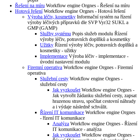
Řešení na míru
Workflow engine Orgnes - Řešení na míru
Hotová řešení
Workflow engine Orgnes - Hotová řešení
Výroba léčiv, kosmetiky
Informační systém na řízení
výroby léčivých přípravků dle SVP Vyr32 SUKL a
GMP (GAMP)
Služby systému
Popis služeb modulu Řízení
výroby léčiv, potravních doplňků a kosmetiky
Užitky
Řízení výroby léčiv, potravních doplňků a
kosmetiky - užitky
Implementace
Výroba léčiv - implementace -
úvodní nastavení modulu
Firemní operativa
Workflow engine Orgnes - Firemní
operativa
Služební cesty
Workflow engine Orgnes -
služební cesty
Jak vyzkoušet
Workflow engine Orgnes -
Jak vytvořit žádanku služební cesty, zapsat
hrazenou stravu, spočítat cestovní náhrady
a i výdaje následně schválit.
Řízení IT komunikace
Workflow engine Orgnes
- řízení IT komunikace
Analýza
Workflow engine Orgnes - Řízení
IT komunikace - analýza
Jak vyzkoušet
Workflow engine Orgnes -