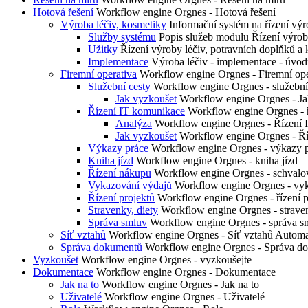
Hotová řešení
Workflow engine Orgnes - Hotová řešení
Výroba léčiv, kosmetiky
Informační systém na řízení 
Služby systému
Popis služeb modulu Řízení výrob
Užitky
Řízení výroby léčiv, potravních doplňků a 
Implementace
Výroba léčiv - implementace - úvod
Firemní operativa
Workflow engine Orgnes - Firemní ope
Služební cesty
Workflow engine Orgnes - služební
Jak vyzkoušet
Workflow engine Orgnes - Jak 
Řízení IT komunikace
Workflow engine Orgnes - 
Analýza
Workflow engine Orgnes - Řízení 
Jak vyzkoušet
Workflow engine Orgnes - Ří
Výkazy práce
Workflow engine Orgnes - výkazy 
Kniha jízd
Workflow engine Orgnes - kniha jízd
Řízení nákupu
Workflow engine Orgnes - schvalov
Vykazování výdajů
Workflow engine Orgnes - vy
Řízení projektů
Workflow engine Orgnes - řízení p
Stravenky, diety
Workflow engine Orgnes - straven
Správa smluv
Workflow engine Orgnes - správa s
Síť vztahů
Workflow engine Orgnes - Síť vztahů Automa
Správa dokumentů
Workflow engine Orgnes - Správa d
Vyzkoušet
Workflow engine Orgnes - vyzkoušejte
Dokumentace
Workflow engine Orgnes - Dokumentace
Jak na to
Workflow engine Orgnes - Jak na to
Uživatelé
Workflow engine Orgnes - Uživatelé