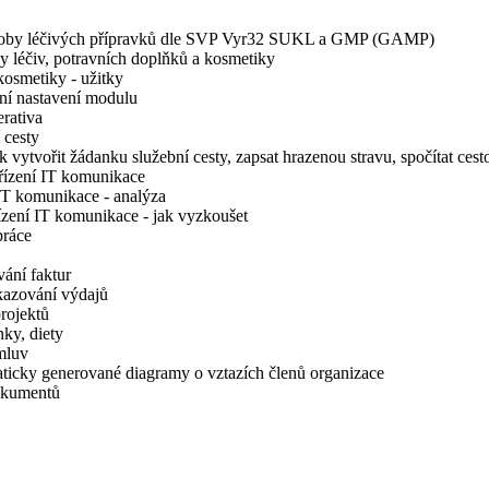
výroby léčivých přípravků dle SVP Vyr32 SUKL a GMP (GAMP)
y léčiv, potravních doplňků a kosmetiky
kosmetiky - užitky
ní nastavení modulu
rativa
 cesty
vytvořit žádanku služební cesty, zapsat hrazenou stravu, spočítat cesto
řízení IT komunikace
IT komunikace - analýza
zení IT komunikace - jak vyzkoušet
práce
ání faktur
kazování výdajů
rojektů
ky, diety
mluv
ticky generované diagramy o vztazích členů organizace
okumentů