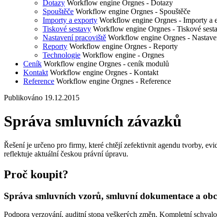
Dotazy
Workflow engine Orgnes - Dotazy
Spouštěče
Workflow engine Orgnes - Spouštěče
Importy a exporty
Workflow engine Orgnes - Importy a 
Tiskové sestavy
Workflow engine Orgnes - Tiskové sest
Nastavení pracoviště
Workflow engine Orgnes - Nastaven
Reporty
Workflow engine Orgnes - Reporty
Technologie
Workflow engine - Orgnes
Ceník
Workflow engine Orgnes - ceník modulů
Kontakt
Workflow engine Orgnes - Kontakt
Reference
Workflow engine Orgnes - Reference
Publikováno 19.12.2015
Správa smluvních závazků
Řešení je určeno pro firmy, které chtějí zefektivnit agendu tvorby, 
reflektuje aktuální českou právní úpravu.
Proč koupit?
Správa smluvních vzorů, smluvní dokumentace a ob
Podpora verzování, auditní stopa veškerých změn. Kompletní schvalo