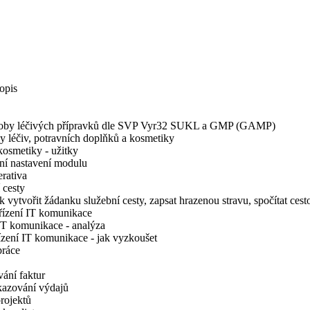
opis
výroby léčivých přípravků dle SVP Vyr32 SUKL a GMP (GAMP)
y léčiv, potravních doplňků a kosmetiky
kosmetiky - užitky
ní nastavení modulu
rativa
 cesty
vytvořit žádanku služební cesty, zapsat hrazenou stravu, spočítat cesto
řízení IT komunikace
IT komunikace - analýza
zení IT komunikace - jak vyzkoušet
práce
ání faktur
kazování výdajů
rojektů