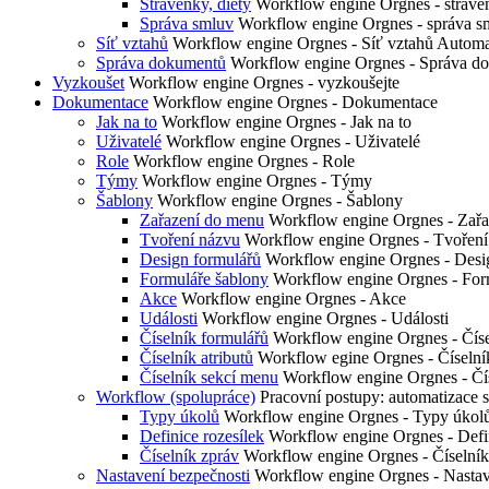
Stravenky, diety
Workflow engine Orgnes - straven
Správa smluv
Workflow engine Orgnes - správa s
Síť vztahů
Workflow engine Orgnes - Síť vztahů Automa
Správa dokumentů
Workflow engine Orgnes - Správa d
Vyzkoušet
Workflow engine Orgnes - vyzkoušejte
Dokumentace
Workflow engine Orgnes - Dokumentace
Jak na to
Workflow engine Orgnes - Jak na to
Uživatelé
Workflow engine Orgnes - Uživatelé
Role
Workflow engine Orgnes - Role
Týmy
Workflow engine Orgnes - Týmy
Šablony
Workflow engine Orgnes - Šablony
Zařazení do menu
Workflow engine Orgnes - Zařa
Tvoření názvu
Workflow engine Orgnes - Tvoření
Design formulářů
Workflow engine Orgnes - Desi
Formuláře šablony
Workflow engine Orgnes - For
Akce
Workflow engine Orgnes - Akce
Události
Workflow engine Orgnes - Události
Číselník formulářů
Workflow engine Orgnes - Číse
Číselník atributů
Workflow egine Orgnes - Číselník
Číselník sekcí menu
Workflow engine Orgnes - Čí
Workflow (spolupráce)
Pracovní postupy: automatizace
Typy úkolů
Workflow engine Orgnes - Typy úkol
Definice rozesílek
Workflow engine Orgnes - Defin
Číselník zpráv
Workflow engine Orgnes - Číselník
Nastavení bezpečnosti
Workflow engine Orgnes - Nastav