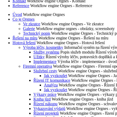
Kontakt
Workflow engine Orgnes - Kontakt
Reference
Workflow engine Orgnes - Reference
Úvod
Workflow engine Orgnes
Co je Orgnes
Ve zkratce
Workflow engine Orgnes - Ve zkratce
Galerie
Workflow engine orgnes - obrázky, screenshoty
Technický popis
Workflow engine Orgnes - Technický p
Řešení na míru
Workflow engine Orgnes - Řešení na míru
Hotová řešení
Workflow engine Orgnes - Hotová řešení
Výroba léčiv, kosmetiky
Informační systém na řízení 
Služby systému
Popis služeb modulu Řízení výrob
Užitky
Řízení výroby léčiv, potravních doplňků a 
Implementace
Výroba léčiv - implementace - úvod
Firemní operativa
Workflow engine Orgnes - Firemní ope
Služební cesty
Workflow engine Orgnes - služební
Jak vyzkoušet
Workflow engine Orgnes - Jak 
Řízení IT komunikace
Workflow engine Orgnes - 
Analýza
Workflow engine Orgnes - Řízení 
Jak vyzkoušet
Workflow engine Orgnes - Ří
Výkazy práce
Workflow engine Orgnes - výkazy 
Kniha jízd
Workflow engine Orgnes - kniha jízd
Řízení nákupu
Workflow engine Orgnes - schvalov
Vykazování výdajů
Workflow engine Orgnes - vy
Řízení projektů
Workflow engine Orgnes - řízení p