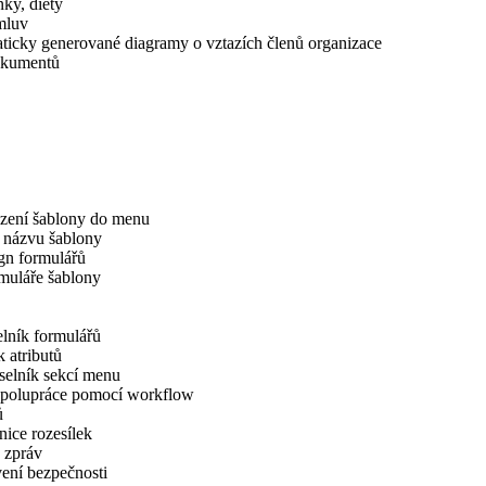
ky, diety
mluv
ticky generované diagramy o vztazích členů organizace
okumentů
zení šablony do menu
 názvu šablony
gn formulářů
muláře šablony
lník formulářů
 atributů
selník sekcí menu
 spolupráce pomocí workflow
ů
ice rozesílek
 zpráv
ení bezpečnosti