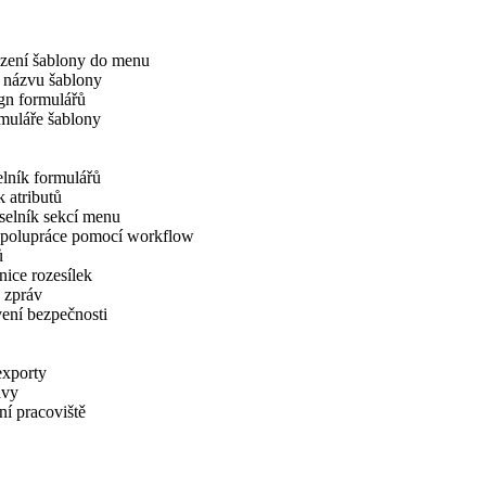
zení šablony do menu
 názvu šablony
gn formulářů
muláře šablony
lník formulářů
 atributů
selník sekcí menu
 spolupráce pomocí workflow
ů
ice rozesílek
 zpráv
ení bezpečnosti
exporty
avy
í pracoviště