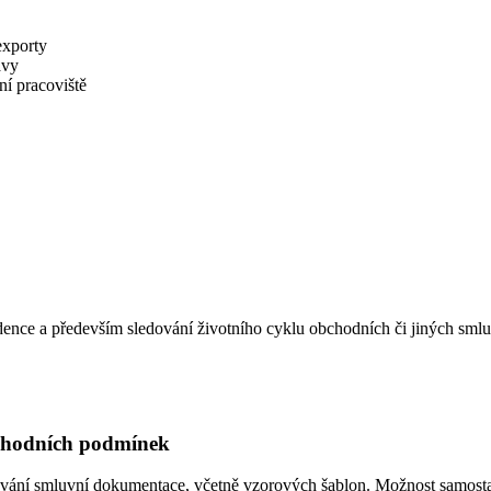
exporty
avy
í pracoviště
evidence a především sledování životního cyklu obchodních či jiných s
chodních podmínek
vání smluvní dokumentace, včetně vzorových šablon. Možnost samostat