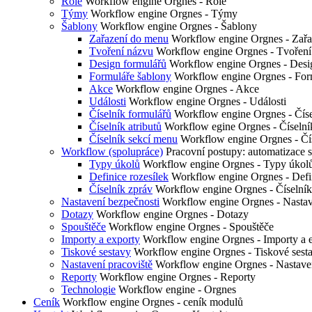
Role
Workflow engine Orgnes - Role
Týmy
Workflow engine Orgnes - Týmy
Šablony
Workflow engine Orgnes - Šablony
Zařazení do menu
Workflow engine Orgnes - Zařa
Tvoření názvu
Workflow engine Orgnes - Tvoření
Design formulářů
Workflow engine Orgnes - Desi
Formuláře šablony
Workflow engine Orgnes - For
Akce
Workflow engine Orgnes - Akce
Události
Workflow engine Orgnes - Události
Číselník formulářů
Workflow engine Orgnes - Číse
Číselník atributů
Workflow egine Orgnes - Číselník
Číselník sekcí menu
Workflow engine Orgnes - Čí
Workflow (spolupráce)
Pracovní postupy: automatizace
Typy úkolů
Workflow engine Orgnes - Typy úkol
Definice rozesílek
Workflow engine Orgnes - Defin
Číselník zpráv
Workflow engine Orgnes - Číselník
Nastavení bezpečnosti
Workflow engine Orgnes - Nastav
Dotazy
Workflow engine Orgnes - Dotazy
Spouštěče
Workflow engine Orgnes - Spouštěče
Importy a exporty
Workflow engine Orgnes - Importy a 
Tiskové sestavy
Workflow engine Orgnes - Tiskové sest
Nastavení pracoviště
Workflow engine Orgnes - Nastaven
Reporty
Workflow engine Orgnes - Reporty
Technologie
Workflow engine - Orgnes
Ceník
Workflow engine Orgnes - ceník modulů