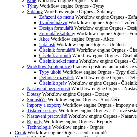
Role
Workflow engine Orgnes - Role
Týmy
Workflow engine Orgnes - Týmy
Šablony
Workflow engine Orgnes - Šablony
Zařazení do menu
Workflow engine Orgnes - Zařa
Tvoření názvu
Workflow engine Orgnes - Tvoření
Design formulářů
Workflow engine Orgnes - Desi
Formuláře šablony
Workflow engine Orgnes - For
Akce
Workflow engine Orgnes - Akce
Události
Workflow engine Orgnes - Události
Číselník formulářů
Workflow engine Orgnes - Číse
Číselník atributů
Workflow egine Orgnes - Číselník
Číselník sekcí menu
Workflow engine Orgnes - Čí
Workflow (spolupráce)
Pracovní postupy: automatizace
Typy úkolů
Workflow engine Orgnes - Typy úkol
Definice rozesílek
Workflow engine Orgnes - Defin
Číselník zpráv
Workflow engine Orgnes - Číselník
Nastavení bezpečnosti
Workflow engine Orgnes - Nastav
Dotazy
Workflow engine Orgnes - Dotazy
Spouštěče
Workflow engine Orgnes - Spouštěče
Importy a exporty
Workflow engine Orgnes - Importy a 
Tiskové sestavy
Workflow engine Orgnes - Tiskové sest
Nastavení pracoviště
Workflow engine Orgnes - Nastaven
Reporty
Workflow engine Orgnes - Reporty
Technologie
Workflow engine - Orgnes
Ceník
Workflow engine Orgnes - ceník modulů