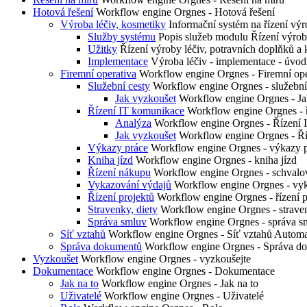
Hotová řešení
Workflow engine Orgnes - Hotová řešení
Výroba léčiv, kosmetiky
Informační systém na řízení 
Služby systému
Popis služeb modulu Řízení výrob
Užitky
Řízení výroby léčiv, potravních doplňků a 
Implementace
Výroba léčiv - implementace - úvod
Firemní operativa
Workflow engine Orgnes - Firemní ope
Služební cesty
Workflow engine Orgnes - služební
Jak vyzkoušet
Workflow engine Orgnes - Jak 
Řízení IT komunikace
Workflow engine Orgnes - 
Analýza
Workflow engine Orgnes - Řízení 
Jak vyzkoušet
Workflow engine Orgnes - Ří
Výkazy práce
Workflow engine Orgnes - výkazy 
Kniha jízd
Workflow engine Orgnes - kniha jízd
Řízení nákupu
Workflow engine Orgnes - schvalov
Vykazování výdajů
Workflow engine Orgnes - vy
Řízení projektů
Workflow engine Orgnes - řízení p
Stravenky, diety
Workflow engine Orgnes - straven
Správa smluv
Workflow engine Orgnes - správa s
Síť vztahů
Workflow engine Orgnes - Síť vztahů Automa
Správa dokumentů
Workflow engine Orgnes - Správa d
Vyzkoušet
Workflow engine Orgnes - vyzkoušejte
Dokumentace
Workflow engine Orgnes - Dokumentace
Jak na to
Workflow engine Orgnes - Jak na to
Uživatelé
Workflow engine Orgnes - Uživatelé