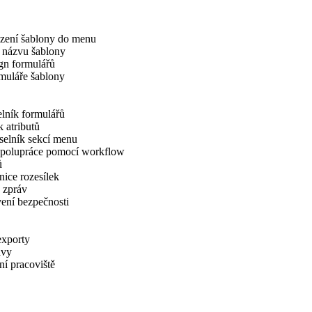
zení šablony do menu
 názvu šablony
gn formulářů
muláře šablony
lník formulářů
 atributů
selník sekcí menu
 spolupráce pomocí workflow
ů
ice rozesílek
 zpráv
ení bezpečnosti
exporty
avy
í pracoviště