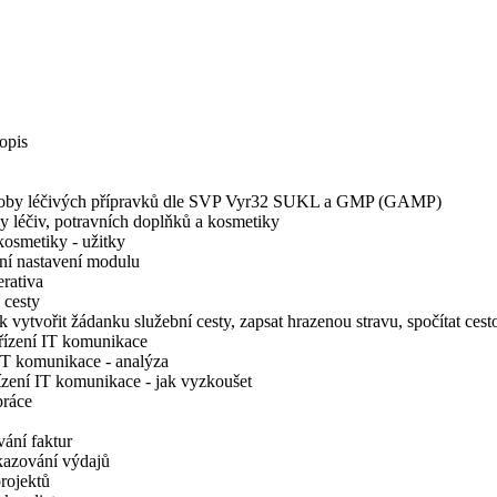
opis
výroby léčivých přípravků dle SVP Vyr32 SUKL a GMP (GAMP)
y léčiv, potravních doplňků a kosmetiky
kosmetiky - užitky
ní nastavení modulu
rativa
 cesty
vytvořit žádanku služební cesty, zapsat hrazenou stravu, spočítat cesto
řízení IT komunikace
IT komunikace - analýza
zení IT komunikace - jak vyzkoušet
práce
ání faktur
kazování výdajů
rojektů