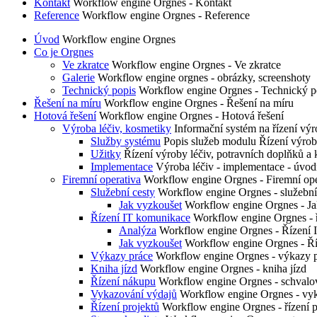
Kontakt
Workflow engine Orgnes - Kontakt
Reference
Workflow engine Orgnes - Reference
Úvod
Workflow engine Orgnes
Co je Orgnes
Ve zkratce
Workflow engine Orgnes - Ve zkratce
Galerie
Workflow engine orgnes - obrázky, screenshoty
Technický popis
Workflow engine Orgnes - Technický p
Řešení na míru
Workflow engine Orgnes - Řešení na míru
Hotová řešení
Workflow engine Orgnes - Hotová řešení
Výroba léčiv, kosmetiky
Informační systém na řízení 
Služby systému
Popis služeb modulu Řízení výrob
Užitky
Řízení výroby léčiv, potravních doplňků a 
Implementace
Výroba léčiv - implementace - úvod
Firemní operativa
Workflow engine Orgnes - Firemní ope
Služební cesty
Workflow engine Orgnes - služební
Jak vyzkoušet
Workflow engine Orgnes - Jak 
Řízení IT komunikace
Workflow engine Orgnes - 
Analýza
Workflow engine Orgnes - Řízení 
Jak vyzkoušet
Workflow engine Orgnes - Ří
Výkazy práce
Workflow engine Orgnes - výkazy 
Kniha jízd
Workflow engine Orgnes - kniha jízd
Řízení nákupu
Workflow engine Orgnes - schvalov
Vykazování výdajů
Workflow engine Orgnes - vy
Řízení projektů
Workflow engine Orgnes - řízení p