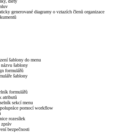
ky, diety
mluv
ticky generované diagramy o vztazích členů organizace
okumentů
zení šablony do menu
 názvu šablony
gn formulářů
muláře šablony
lník formulářů
 atributů
selník sekcí menu
 spolupráce pomocí workflow
ů
ice rozesílek
 zpráv
ení bezpečnosti