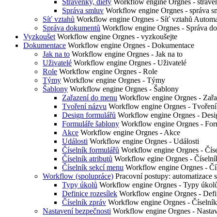
Stravenky, diety
Workflow engine Orgnes - straven
Správa smluv
Workflow engine Orgnes - správa s
Síť vztahů
Workflow engine Orgnes - Síť vztahů Automa
Správa dokumentů
Workflow engine Orgnes - Správa d
Vyzkoušet
Workflow engine Orgnes - vyzkoušejte
Dokumentace
Workflow engine Orgnes - Dokumentace
Jak na to
Workflow engine Orgnes - Jak na to
Uživatelé
Workflow engine Orgnes - Uživatelé
Role
Workflow engine Orgnes - Role
Týmy
Workflow engine Orgnes - Týmy
Šablony
Workflow engine Orgnes - Šablony
Zařazení do menu
Workflow engine Orgnes - Zařa
Tvoření názvu
Workflow engine Orgnes - Tvoření
Design formulářů
Workflow engine Orgnes - Desi
Formuláře šablony
Workflow engine Orgnes - For
Akce
Workflow engine Orgnes - Akce
Události
Workflow engine Orgnes - Události
Číselník formulářů
Workflow engine Orgnes - Číse
Číselník atributů
Workflow egine Orgnes - Číselník
Číselník sekcí menu
Workflow engine Orgnes - Čí
Workflow (spolupráce)
Pracovní postupy: automatizace
Typy úkolů
Workflow engine Orgnes - Typy úkol
Definice rozesílek
Workflow engine Orgnes - Defin
Číselník zpráv
Workflow engine Orgnes - Číselník
Nastavení bezpečnosti
Workflow engine Orgnes - Nastav