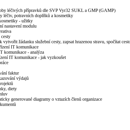
výroby léčivých přípravků dle SVP Vyr32 SUKL a GMP (GAMP)
y léčiv, potravních doplňků a kosmetiky
kosmetiky - užitky
ní nastavení modulu
rativa
 cesty
vytvořit žádanku služební cesty, zapsat hrazenou stravu, spočítat cesto
řízení IT komunikace
IT komunikace - analýza
zení IT komunikace - jak vyzkoušet
práce
ání faktur
kazování výdajů
rojektů
ky, diety
mluv
ticky generované diagramy o vztazích členů organizace
okumentů