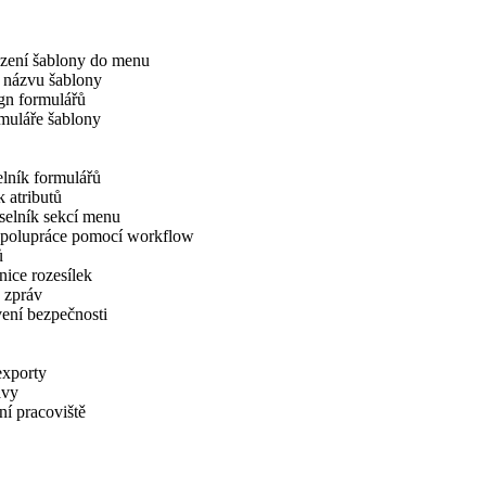
zení šablony do menu
 názvu šablony
gn formulářů
muláře šablony
lník formulářů
 atributů
selník sekcí menu
 spolupráce pomocí workflow
ů
ice rozesílek
 zpráv
ení bezpečnosti
exporty
avy
í pracoviště