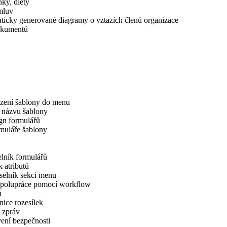
ky, diety
mluv
ticky generované diagramy o vztazích členů organizace
okumentů
zení šablony do menu
 názvu šablony
gn formulářů
muláře šablony
lník formulářů
 atributů
selník sekcí menu
 spolupráce pomocí workflow
ů
ice rozesílek
 zpráv
ení bezpečnosti