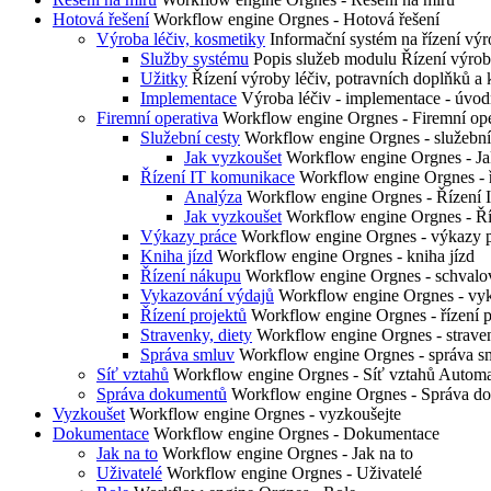
Hotová řešení
Workflow engine Orgnes - Hotová řešení
Výroba léčiv, kosmetiky
Informační systém na řízení 
Služby systému
Popis služeb modulu Řízení výrob
Užitky
Řízení výroby léčiv, potravních doplňků a 
Implementace
Výroba léčiv - implementace - úvod
Firemní operativa
Workflow engine Orgnes - Firemní ope
Služební cesty
Workflow engine Orgnes - služební
Jak vyzkoušet
Workflow engine Orgnes - Jak 
Řízení IT komunikace
Workflow engine Orgnes - 
Analýza
Workflow engine Orgnes - Řízení 
Jak vyzkoušet
Workflow engine Orgnes - Ří
Výkazy práce
Workflow engine Orgnes - výkazy 
Kniha jízd
Workflow engine Orgnes - kniha jízd
Řízení nákupu
Workflow engine Orgnes - schvalov
Vykazování výdajů
Workflow engine Orgnes - vy
Řízení projektů
Workflow engine Orgnes - řízení p
Stravenky, diety
Workflow engine Orgnes - straven
Správa smluv
Workflow engine Orgnes - správa s
Síť vztahů
Workflow engine Orgnes - Síť vztahů Automa
Správa dokumentů
Workflow engine Orgnes - Správa d
Vyzkoušet
Workflow engine Orgnes - vyzkoušejte
Dokumentace
Workflow engine Orgnes - Dokumentace
Jak na to
Workflow engine Orgnes - Jak na to
Uživatelé
Workflow engine Orgnes - Uživatelé