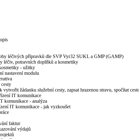
opis
výroby léčivých přípravků dle SVP Vyr32 SUKL a GMP (GAMP)
y léčiv, potravních doplňků a kosmetiky
kosmetiky - užitky
ní nastavení modulu
rativa
 cesty
vytvořit žádanku služební cesty, zapsat hrazenou stravu, spočítat cesto
řízení IT komunikace
IT komunikace - analýza
zení IT komunikace - jak vyzkoušet
práce
ání faktur
kazování výdajů
rojektů