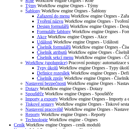
Role
Workflow engine Orgnes - Role
Týmy
Workflow engine Orgnes - Týmy
Šablony
Workflow engine Orgnes - Šablony
Zařazení do menu
Workflow engine Orgnes - Zařa
Tvoření názvu
Workflow engine Orgnes - Tvoření
Design formulářů
Workflow engine Orgnes - Desi
Formuláře šablony
Workflow engine Orgnes - For
Akce
Workflow engine Orgnes - Akce
Události
Workflow engine Orgnes - Události
Číselník formulářů
Workflow engine Orgnes - Číse
Číselník atributů
Workflow egine Orgnes - Číselník
Číselník sekcí menu
Workflow engine Orgnes - Čí
Workflow (spolupráce)
Pracovní postupy: automatizace
Typy úkolů
Workflow engine Orgnes - Typy úkol
Definice rozesílek
Workflow engine Orgnes - Defin
Číselník zpráv
Workflow engine Orgnes - Číselník
Nastavení bezpečnosti
Workflow engine Orgnes - Nastav
Dotazy
Workflow engine Orgnes - Dotazy
Spouštěče
Workflow engine Orgnes - Spouštěče
Importy a exporty
Workflow engine Orgnes - Importy a 
Tiskové sestavy
Workflow engine Orgnes - Tiskové sest
Nastavení pracoviště
Workflow engine Orgnes - Nastaven
Reporty
Workflow engine Orgnes - Reporty
Technologie
Workflow engine - Orgnes
Ceník
Workflow engine Orgnes - ceník modulů