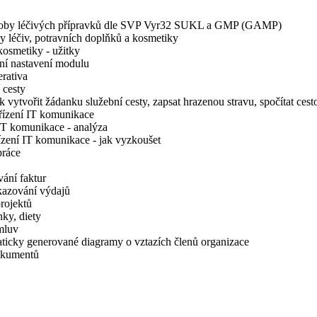
výroby léčivých přípravků dle SVP Vyr32 SUKL a GMP (GAMP)
y léčiv, potravních doplňků a kosmetiky
kosmetiky - užitky
ní nastavení modulu
rativa
 cesty
vytvořit žádanku služební cesty, zapsat hrazenou stravu, spočítat cesto
řízení IT komunikace
IT komunikace - analýza
zení IT komunikace - jak vyzkoušet
práce
ání faktur
kazování výdajů
rojektů
ky, diety
mluv
ticky generované diagramy o vztazích členů organizace
okumentů