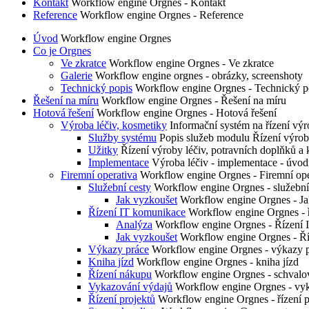
Kontakt
Workflow engine Orgnes - Kontakt
Reference
Workflow engine Orgnes - Reference
Úvod
Workflow engine Orgnes
Co je Orgnes
Ve zkratce
Workflow engine Orgnes - Ve zkratce
Galerie
Workflow engine orgnes - obrázky, screenshoty
Technický popis
Workflow engine Orgnes - Technický p
Řešení na míru
Workflow engine Orgnes - Řešení na míru
Hotová řešení
Workflow engine Orgnes - Hotová řešení
Výroba léčiv, kosmetiky
Informační systém na řízení 
Služby systému
Popis služeb modulu Řízení výrob
Užitky
Řízení výroby léčiv, potravních doplňků a 
Implementace
Výroba léčiv - implementace - úvod
Firemní operativa
Workflow engine Orgnes - Firemní ope
Služební cesty
Workflow engine Orgnes - služební
Jak vyzkoušet
Workflow engine Orgnes - Jak 
Řízení IT komunikace
Workflow engine Orgnes - 
Analýza
Workflow engine Orgnes - Řízení 
Jak vyzkoušet
Workflow engine Orgnes - Ří
Výkazy práce
Workflow engine Orgnes - výkazy 
Kniha jízd
Workflow engine Orgnes - kniha jízd
Řízení nákupu
Workflow engine Orgnes - schvalov
Vykazování výdajů
Workflow engine Orgnes - vy
Řízení projektů
Workflow engine Orgnes - řízení p