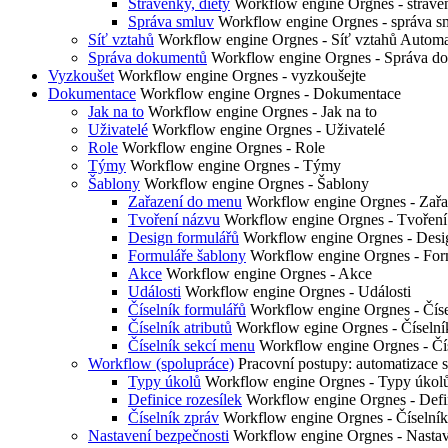
Stravenky, diety
Workflow engine Orgnes - straven
Správa smluv
Workflow engine Orgnes - správa s
Síť vztahů
Workflow engine Orgnes - Síť vztahů Automa
Správa dokumentů
Workflow engine Orgnes - Správa d
Vyzkoušet
Workflow engine Orgnes - vyzkoušejte
Dokumentace
Workflow engine Orgnes - Dokumentace
Jak na to
Workflow engine Orgnes - Jak na to
Uživatelé
Workflow engine Orgnes - Uživatelé
Role
Workflow engine Orgnes - Role
Týmy
Workflow engine Orgnes - Týmy
Šablony
Workflow engine Orgnes - Šablony
Zařazení do menu
Workflow engine Orgnes - Zařa
Tvoření názvu
Workflow engine Orgnes - Tvoření
Design formulářů
Workflow engine Orgnes - Desi
Formuláře šablony
Workflow engine Orgnes - For
Akce
Workflow engine Orgnes - Akce
Události
Workflow engine Orgnes - Události
Číselník formulářů
Workflow engine Orgnes - Číse
Číselník atributů
Workflow egine Orgnes - Číselník
Číselník sekcí menu
Workflow engine Orgnes - Čí
Workflow (spolupráce)
Pracovní postupy: automatizace
Typy úkolů
Workflow engine Orgnes - Typy úkol
Definice rozesílek
Workflow engine Orgnes - Defin
Číselník zpráv
Workflow engine Orgnes - Číselník
Nastavení bezpečnosti
Workflow engine Orgnes - Nastav